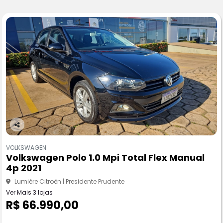
Co
m
VOLKSWAGEN
pa
Volkswagen Polo 1.0 Mpi Total Flex Manual
rtil
4p 2021
he
Lumière Citroën | Presidente Prudente
Ver Mais 3 lojas
R$ 66.990,00