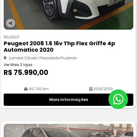
Co
m
PEUGEOT
pa
Peugeot 2008 1.6 16v Thp Flex Griffe 4p
rtil
Automatico 2020
he
Lumière Citroën | Presidente Prudente
Ver Mais 3 lojas
R$ 75.990,00
60.740 km
2019/2020
Mais informações