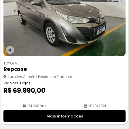
Co
m
TOYOTA
pa
Repasse
rtil
he
Lumière Citroën | Presidente Prudente
Ver Mais 3 lojas
R$ 69.990,00
161.200 km
2020/2021
Mais informações