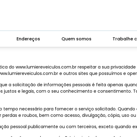
Endereços
Quem somos
Trabalhe 
lítica do www.lumiereveiculos.com.br respeitar a sua privacida
www.lumiereveiculos.com.br e outros sites que possuímos e ope
que a solicitação de informações pessoais é feita apenas quan
ios justos e legais, com o seu conhecimento e consentiment
o tempo necessário para fornecer o serviço solicitado. Quan
r perdas e roubos, bem como acesso, divulgação, cópia, uso ou
ção pessoal publicamente ou com terceiros, exceto quando exig