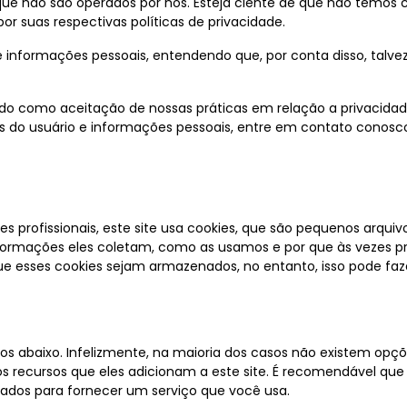
s que não são operados por nós. Esteja ciente de que não temos 
or suas respectivas políticas de privacidade.
de informações pessoais, entendendo que, por conta disso, talv
do como aceitação de nossas práticas em relação a privacidade
do usuário e informações pessoais, entre em contato conosc
 profissionais, este site usa cookies, que são pequenos arqui
 informações eles coletam, como as usamos e por que às vezes
 esses cookies sejam armazenados, no entanto, isso pode faz
ados abaixo. Infelizmente, na maioria dos casos não existem opç
 recursos que eles adicionam a este site. É recomendável que 
sados para fornecer um serviço que você usa.