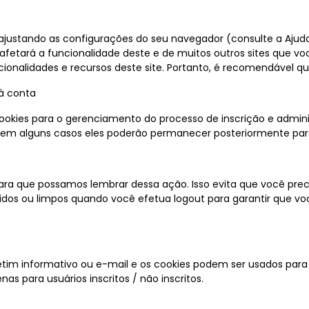
ajustando as configurações do seu navegador (consulte a Ajuda
afetará a funcionalidade deste e de muitos outros sites que vo
ionalidades e recursos deste site. Portanto, é recomendável qu
 à conta
okies para o gerenciamento do processo de inscrição e adminis
em alguns casos eles poderão permanecer posteriormente para l
ara que possamos lembrar dessa ação. Isso evita que você prec
dos ou limpos quando você efetua logout para garantir que vo
letim informativo ou e-mail e os cookies podem ser usados para 
s para usuários inscritos / não inscritos.