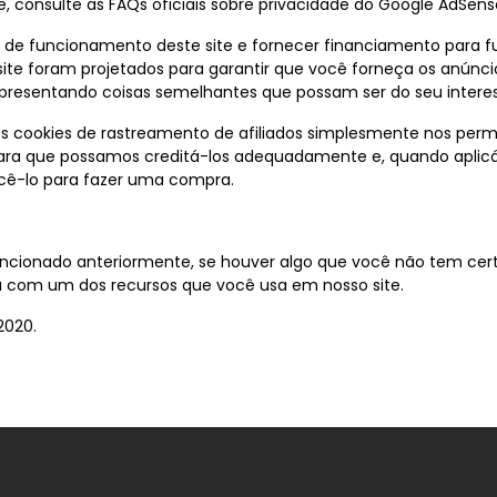
 consulte as FAQs oficiais sobre privacidade do Google AdSens
 de funcionamento deste site e fornecer financiamento para f
ite foram projetados para garantir que você forneça os anúnci
presentando coisas semelhantes que possam ser do seu interes
 cookies de rastreamento de afiliados simplesmente nos permi
para que possamos creditá-los adequadamente e, quando aplicáve
ê-lo para fazer uma compra.
cionado anteriormente, se houver algo que você não tem cert
aja com um dos recursos que você usa em nosso site.
2020.