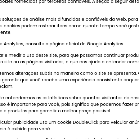
ies fornecidos por terceiros confiáveis. A seção a seguir deta
s soluções de análise mais difundidas e confiáveis da Web, par
 cookies podem rastrear itens como quanto tempo você gasta n
ente.
Analytics, consulte a página oficial do Google Analytics.
rear e medir o uso deste site, para que possamos continuar prod
 site ou as páginas visitadas, o que nos ajuda a entender com
azemos alterações subtis na maneira como o site se apresenta
a garantir que você receba uma experiência consistente enqua
eciam.
 entendermos as estatísticas sobre quantos visitantes de nos
 Isso é importante para você, pois significa que podemos fazer
 e produtos para garantir o melhor preço possível.
ular publicidade usa um cookie DoubleClick para veicular anún
o é exibido para você.