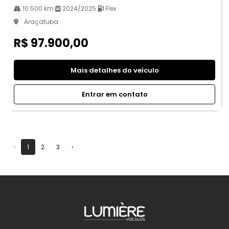
10.500 km
2024/2025
Flex
Araçatuba
R$ 97.900,00
Mais detalhes do veículo
Entrar em contato
‹
1
2
3
›