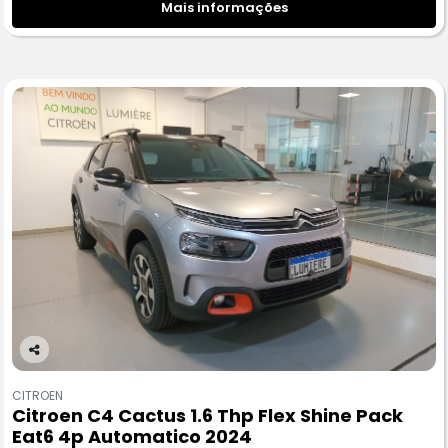
Mais informações
Co
m
CITROEN
pa
Citroen C4 Cactus 1.6 Thp Flex Shine Pack
rtil
Eat6 4p Automatico 2024
he