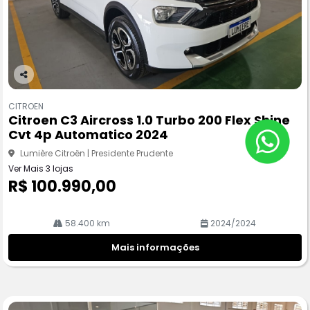
Co
m
CITROEN
pa
Citroen C3 Aircross 1.0 Turbo 200 Flex Shine
rtil
Cvt 4p Automatico 2024
he
Lumière Citroën | Presidente Prudente
Ver Mais 3 lojas
R$ 100.990,00
58.400 km
2024/2024
Mais informações