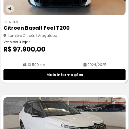
Co
m
CITROEN
pa
Citroen Basalt Feel T200
rtil
he
Lumière Citroën | Araçatuba
Ver Mais 3 lojas
R$ 97.900,00
10.500 km
2024/2025
Mais informações