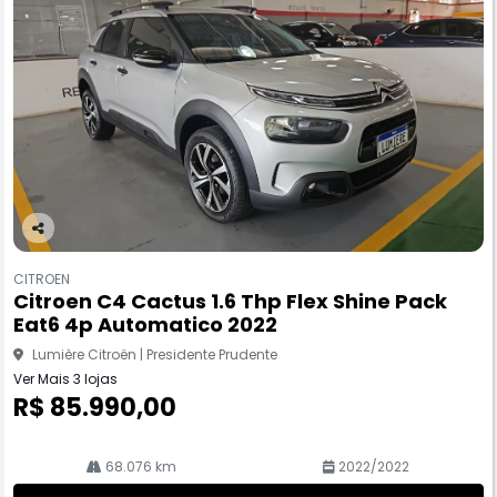
Co
m
CITROEN
pa
Citroen C4 Cactus 1.6 Thp Flex Shine Pack
rtil
Eat6 4p Automatico 2022
he
Lumière Citroën | Presidente Prudente
Ver Mais 3 lojas
R$ 85.990,00
68.076 km
2022/2022