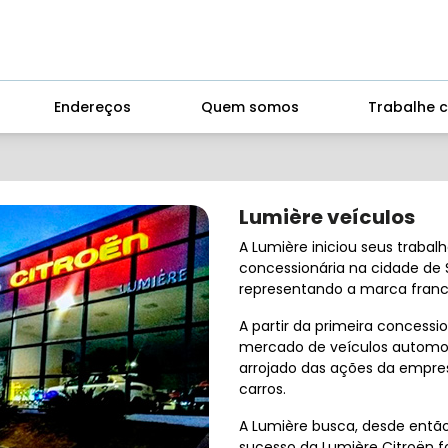
Endereços
Quem somos
Trabalhe 
Lumière veículos
A Lumière iniciou seus trabalh
concessionária na cidade de Sã
representando a marca franc
A partir da primeira concessi
mercado de veículos automoti
arrojado das ações da empre
carros.
A Lumière busca, desde então
sucesso da Lumière Citroën 