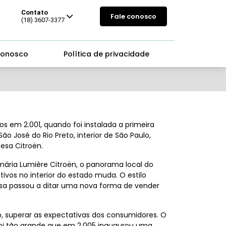
Contato
Fale conosco
(18) 3607-3377
conosco
Política de privacidade
os em 2.001, quando foi instalada a primeira
o José do Rio Preto, interior de São Paulo,
esa Citroën.
onária Lumière Citroën, o panorama local do
vos no interior do estado muda. O estilo
sa passou a ditar uma nova forma de vender
, superar as expectativas dos consumidores. O
foi tão grande que em 2.005 inaugurou uma