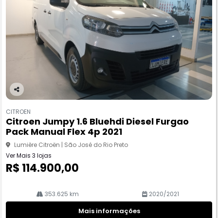
Co
m
CITROEN
pa
Citroen Jumpy 1.6 Bluehdi Diesel Furgao
rtil
Pack Manual Flex 4p 2021
he
Lumière Citroën | São José do Rio Preto
Ver Mais 3 lojas
R$ 114.900,00
353.625 km
2020/2021
Mais informações