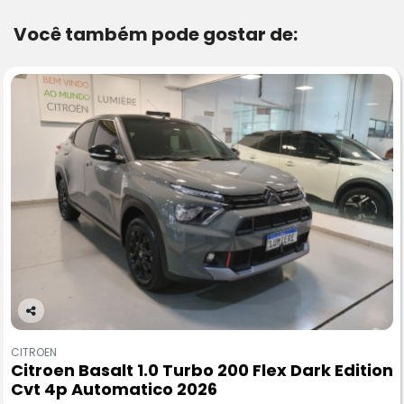
Você também pode gostar de:
Co
m
CITROEN
pa
Citroen Basalt 1.0 Turbo 200 Flex Dark Edition
rtil
Cvt 4p Automatico 2026
he