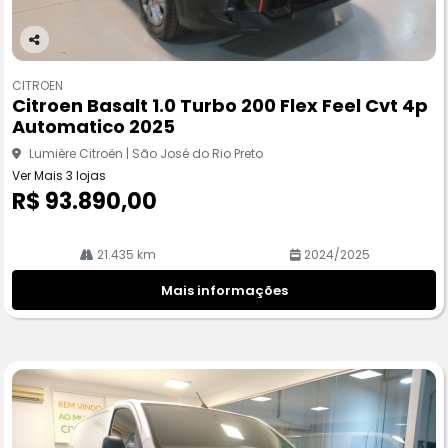
Co
m
CITROEN
pa
Citroen Basalt 1.0 Turbo 200 Flex Feel Cvt 4p
rtil
Automatico 2025
he
Lumière Citroën | São José do Rio Preto
Ver Mais 3 lojas
R$ 93.890,00
21.435 km
2024/2025
Mais informações