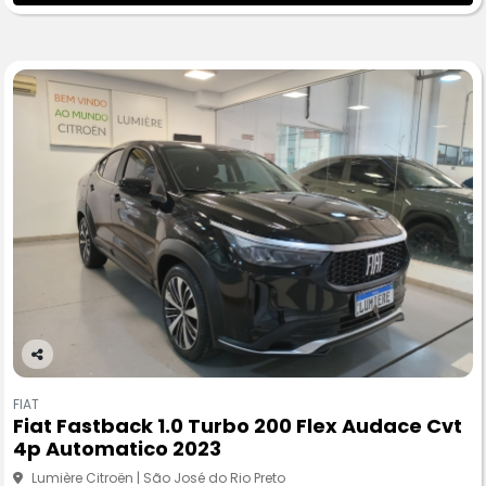
Co
m
FIAT
pa
Fiat Fastback 1.0 Turbo 200 Flex Audace Cvt
rtil
4p Automatico 2023
he
Lumière Citroën | São José do Rio Preto