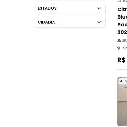
CITR
ESTADOS
Cit
Blu
CIDADES
Pac
202
35
Sã
R$
C