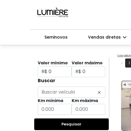
Seminovos
Vendas diretas
Localiz
Valor mínimo
Valor máximo
‹
1
Buscar
C
Km mínima
Km máxima
Pesquisar