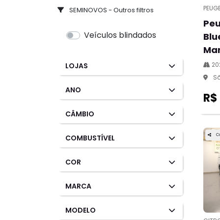
PEUG
SEMINOVOS - Outros filtros
Peu
Veículos blindados
Blu
Man
20
LOJAS
Sã
ANO
R$
CÂMBIO
C
COMBUSTÍVEL
COR
MARCA
MODELO