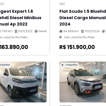
EOT
FIAT
geot Expert 1.6
Fiat Scudo 1.5 Bluehd
ehdi Diesel Minibus
Diesel Cargo Manual
ual 4p 2022
2024
2.758 km
2021/2022
Diesel
94.868 km
2023/2024
o José Do Rio Preto
São José Do Rio Preto
 163.890,00
R$ 151.900,00
ompartilhar
Compartilhar