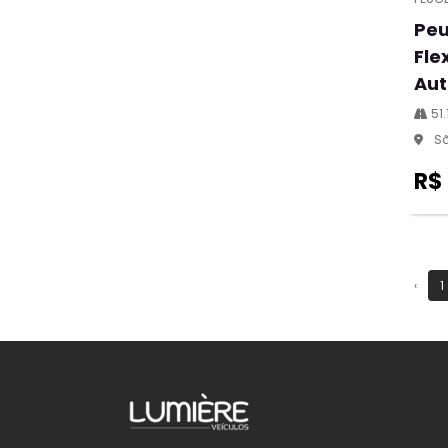
Peu
Fle
Aut
51.
Sã
R$
‹
1