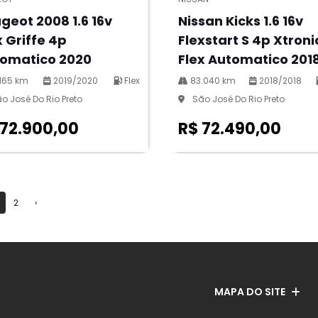
geot 2008 1.6 16v
Nissan Kicks 1.6 16v
x Griffe 4p
Flexstart S 4p Xtroni
omatico 2020
Flex Automatico 201
165 km
2019/2020
Flex
83.040 km
2018/2018
o José Do Rio Preto
São José Do Rio Preto
 72.900,00
R$ 72.490,00
2
›
MAPA DO SITE