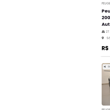
PEUG
Peu
200
Aut
27
Sã
R$
C
PEUG