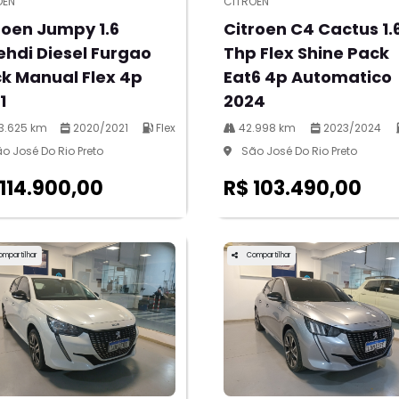
OEN
CITROEN
roen Jumpy 1.6
Citroen C4 Cactus 1.
ehdi Diesel Furgao
Thp Flex Shine Pack
k Manual Flex 4p
Eat6 4p Automatico
1
2024
3.625 km
2020/2021
Flex
42.998 km
2023/2024
o José Do Rio Preto
São José Do Rio Preto
 114.900,00
R$ 103.490,00
ompartilhar
Compartilhar