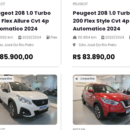
EOT
PEUGEOT
geot 208 1.0 Turbo
Peugeot 208 1.0 Tur
 Flex Allure Cvt 4p
200 Flex Style Cvt 4p
omatico 2024
Automatico 2024
.092 km
2023/2024
Flex
110.954 km
2023/2024
o José Do Rio Preto
São José Do Rio Preto
 85.900,00
R$ 83.890,00
ompartilhar
Compartilhar
EOT
NISSAN