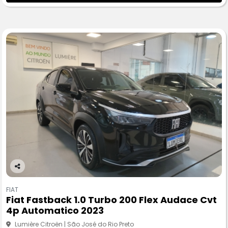
Co
m
FIAT
pa
Fiat Fastback 1.0 Turbo 200 Flex Audace Cvt
rtil
4p Automatico 2023
he
Lumière Citroën | São José do Rio Preto