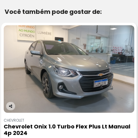
Você também pode gostar de:
Co
m
CHEVROLET
pa
Chevrolet Onix 1.0 Turbo Flex Plus Lt Manual
rtil
4p 2024
he