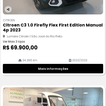
Co
m
CITROEN
pa
Citroen C3 1.0 Firefly Flex First Edition Manual
rtil
4p 2023
he
Lumière Citroën | São José do Rio Preto
Ver Mais 3 lojas
R$ 69.900,00
34.365 km
2022/2023
Mais informações