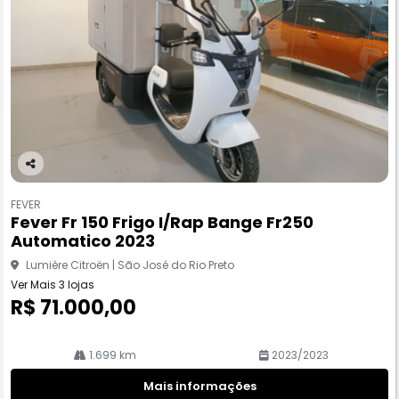
Co
m
FEVER
pa
Fever Fr 150 Frigo I/rap Bange Fr250
rtil
Automatico 2023
he
Lumière Citroën | São José do Rio Preto
Ver Mais 3 lojas
R$ 71.000,00
1.699 km
2023/2023
Mais informações